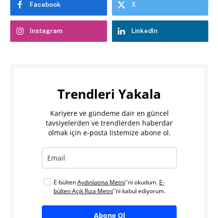
Facebook
X
Instagram
LinkedIn
Trendleri Yakala
Kariyere ve gündeme dair en güncel
tavsiyelerden ve trendlerden haberdar
olmak için e-posta listemize abone ol.
E-bülten
Aydınlatma Metni
''ni okudum.
E-
bülten Açık Rıza Metni
''ni kabul ediyorum.
Abone Ol