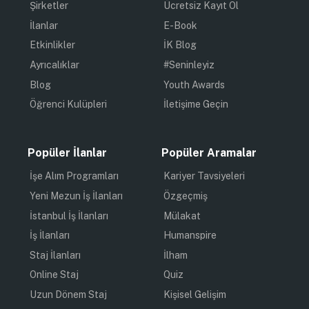
Şirketler
Ücretsiz Kayıt Ol
İlanlar
E-Book
Etkinlikler
İK Blog
Ayrıcalıklar
#Seninleyiz
Blog
Youth Awards
Öğrenci Kulüpleri
İletişime Geçin
Popüler İlanlar
Popüler Aramalar
İşe Alım Programları
Kariyer Tavsiyeleri
Yeni Mezun İş İlanları
Özgeçmiş
İstanbul İş İlanları
Mülakat
İş İlanları
Humanspire
Staj İlanları
İlham
Online Staj
Quiz
Uzun Dönem Staj
Kişisel Gelişim