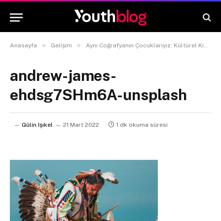
»
»
Anasayfa
Gelişim
Aynı Coğrafyanın Çocuklarıyız: Kültürel Kimlik Nedir?
andrew-james-
ehdsg7SHm6A-unsplash
Gülin Işıkel
21 Mart 2022
1 dk okuma süresi