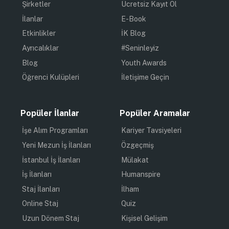
Şirketler
Ücretsiz Kayıt Ol
İlanlar
E-Book
Etkinlikler
İK Blog
Ayrıcalıklar
#Seninleyiz
Blog
Youth Awards
Öğrenci Kulüpleri
İletişime Geçin
Popüler İlanlar
Popüler Aramalar
İşe Alım Programları
Kariyer Tavsiyeleri
Yeni Mezun İş İlanları
Özgeçmiş
İstanbul İş İlanları
Mülakat
İş İlanları
Humanspire
Staj İlanları
İlham
Online Staj
Quiz
Uzun Dönem Staj
Kişisel Gelişim