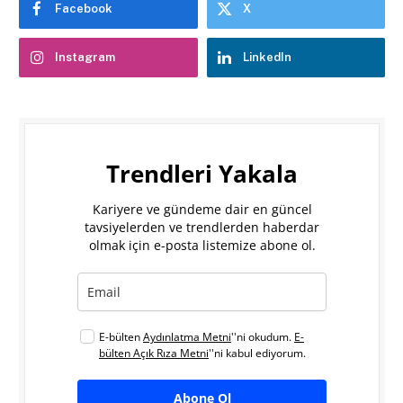
Facebook
X
Instagram
LinkedIn
Trendleri Yakala
Kariyere ve gündeme dair en güncel
tavsiyelerden ve trendlerden haberdar
olmak için e-posta listemize abone ol.
E-bülten
Aydınlatma Metni
''ni okudum.
E-
bülten Açık Rıza Metni
''ni kabul ediyorum.
Abone Ol