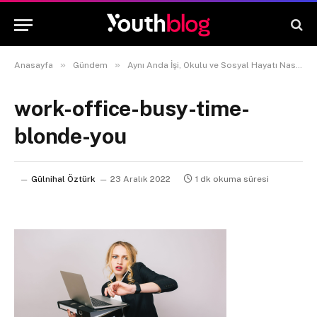
»
»
Anasayfa
Gündem
Aynı Anda İşi, Okulu ve Sosyal Hayatı Nasıl Yönetebiliriz?
work-office-busy-time-
blonde-you
Gülnihal Öztürk
23 Aralık 2022
1 dk okuma süresi