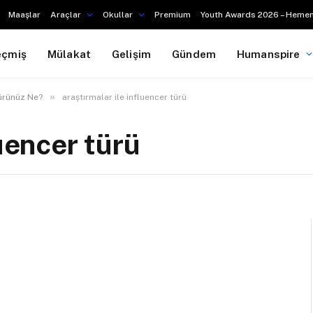
Maaşlar
Araçlar
Okullar
Premium
Youth Awards 2026 – Hemen
eçmiş
Mülakat
Gelişim
Gündem
Humanspire
»
Türünüz Ne?
araştırmalar ile influencer türü
luencer türü