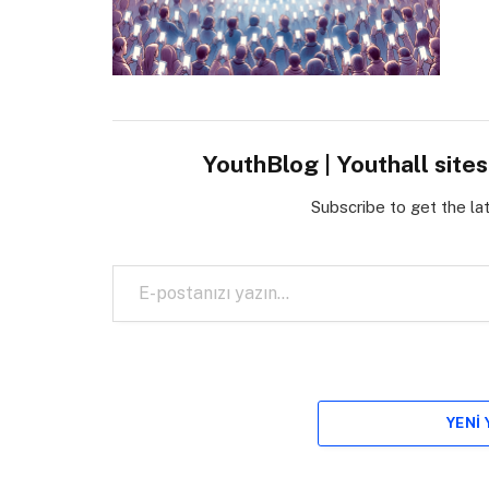
YouthBlog | Youthall site
Subscribe to get the la
E-postanızı yazın…
YENI