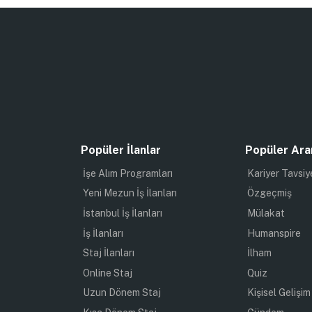
Popüler İlanlar
Popüler Ara
İşe Alım Programları
Kariyer Tavsiy
Yeni Mezun İş İlanları
Özgeçmiş
İstanbul İş İlanları
Mülakat
İş İlanları
Humanspire
Staj İlanları
İlham
Online Staj
Quiz
Uzun Dönem Staj
Kişisel Gelişim