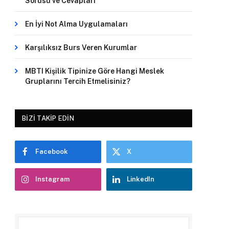
Sorusu ve Cevapları
En İyi Not Alma Uygulamaları
Karşılıksız Burs Veren Kurumlar
MBTI Kişilik Tipinize Göre Hangi Meslek
Gruplarını Tercih Etmelisiniz?
BIZI TAKIP EDIN
Facebook
X
Instagram
LinkedIn