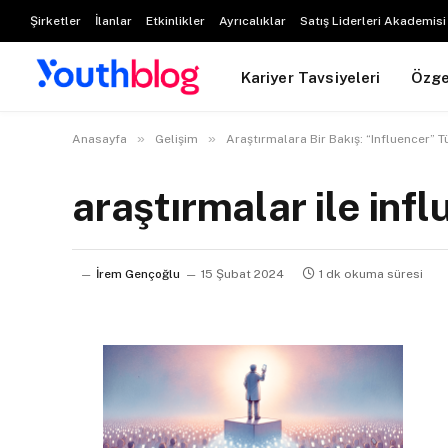
Şirketler
İlanlar
Etkinlikler
Ayrıcalıklar
Satış Liderleri Akademisi
Kariyer Tavsiyeleri
Özg
»
»
Anasayfa
Gelişim
Araştırmalara Bir Bakış: “Influencer” 
araştırmalar ile inf
İrem Gençoğlu
15 Şubat 2024
1 dk okuma süresi