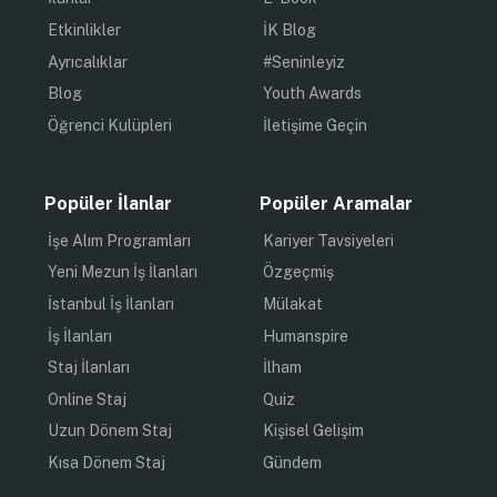
Etkinlikler
İK Blog
Ayrıcalıklar
#Seninleyiz
Blog
Youth Awards
Öğrenci Kulüpleri
İletişime Geçin
Popüler İlanlar
Popüler Aramalar
İşe Alım Programları
Kariyer Tavsiyeleri
Yeni Mezun İş İlanları
Özgeçmiş
İstanbul İş İlanları
Mülakat
İş İlanları
Humanspire
Staj İlanları
İlham
Online Staj
Quiz
Uzun Dönem Staj
Kişisel Gelişim
Kısa Dönem Staj
Gündem