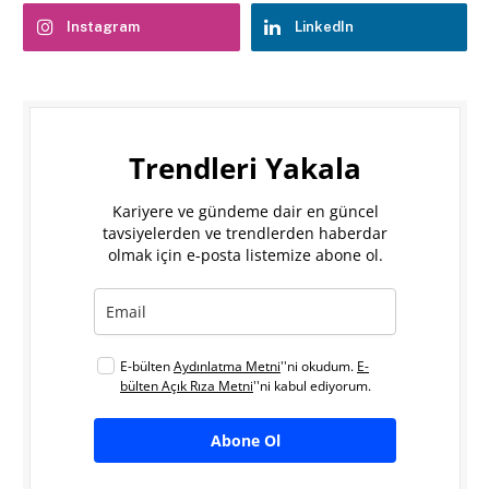
Instagram
LinkedIn
Trendleri Yakala
Kariyere ve gündeme dair en güncel
tavsiyelerden ve trendlerden haberdar
olmak için e-posta listemize abone ol.
E-bülten
Aydınlatma Metni
''ni okudum.
E-
bülten Açık Rıza Metni
''ni kabul ediyorum.
Abone Ol