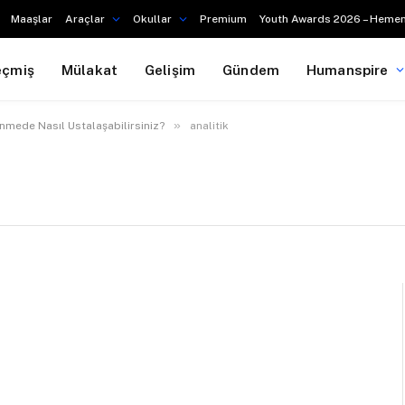
Maaşlar
Araçlar
Okullar
Premium
Youth Awards 2026 – Hemen
eçmiş
Mülakat
Gelişim
Gündem
Humanspire
»
nmede Nasıl Ustalaşabilirsiniz?
analitik