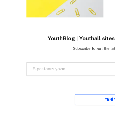
YouthBlog | Youthall site
Subscribe to get the la
E-postanızı yazın…
YENI