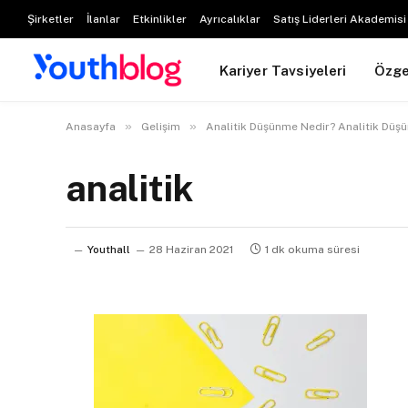
Şirketler
İlanlar
Etkinlikler
Ayrıcalıklar
Satış Liderleri Akademisi
Kariyer Tavsiyeleri
Özg
»
»
Anasayfa
Gelişim
Analitik Düşünme Nedir? Analitik Düşü
analitik
Youthall
28 Haziran 2021
1 dk okuma süresi