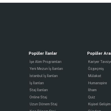
Popüler İlanlar
Popüler Ara
İşe Alım Programları
Kariyer Tavsiy
Yeni Mezun İş İlanları
Özgeçmiş
İstanbul İş İlanları
Mülakat
İş İlanları
Humanspire
Staj İlanları
İlham
Online Staj
Quiz
Uzun Dönem Staj
Kişisel Gelişim