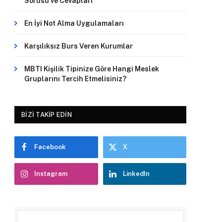
Sorusu ve Cevapları
En İyi Not Alma Uygulamaları
Karşılıksız Burs Veren Kurumlar
MBTI Kişilik Tipinize Göre Hangi Meslek
Gruplarını Tercih Etmelisiniz?
BIZI TAKIP EDIN
Facebook
X
Instagram
LinkedIn