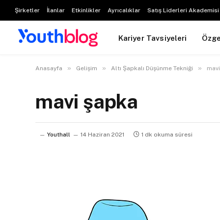
Şirketler
İlanlar
Etkinlikler
Ayrıcalıklar
Satış Liderleri Akademisi
Kariyer Tavsiyeleri
Özg
»
»
»
Anasayfa
Gelişim
Altı Şapkalı Düşünme Tekniği
mavi
mavi şapka
Youthall
14 Haziran 2021
1 dk okuma süresi