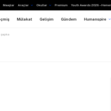
Maaşlar
Araçlar
Okullar
Premium
Youth Awards 2026 – Hemen
eçmiş
Mülakat
Gelişim
Gündem
Humanspire
 şapka