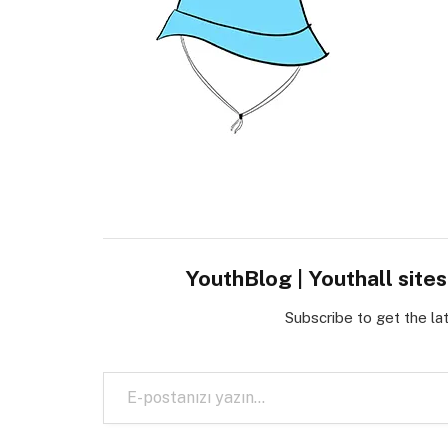
YouthBlog | Youthall site
Subscribe to get the la
E-postanızı yazın…