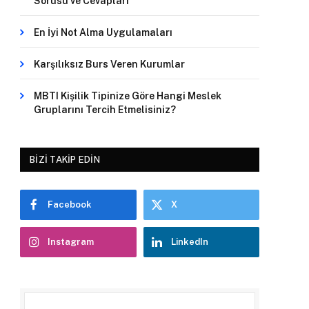
Sorusu ve Cevapları
En İyi Not Alma Uygulamaları
Karşılıksız Burs Veren Kurumlar
MBTI Kişilik Tipinize Göre Hangi Meslek
Gruplarını Tercih Etmelisiniz?
BIZI TAKIP EDIN
Facebook
X
Instagram
LinkedIn