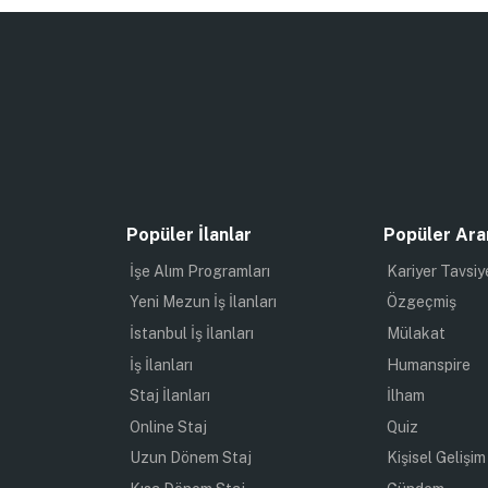
Popüler İlanlar
Popüler Ara
İşe Alım Programları
Kariyer Tavsiy
Yeni Mezun İş İlanları
Özgeçmiş
İstanbul İş İlanları
Mülakat
İş İlanları
Humanspire
Staj İlanları
İlham
Online Staj
Quiz
Uzun Dönem Staj
Kişisel Gelişim