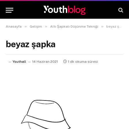
»
»
»
Anasayfa
Gelişim
Altı Şapkalı Düşünme Tekniği
beyaz şapka
beyaz şapka
Youthall
14 Haziran 2021
1 dk okuma süresi