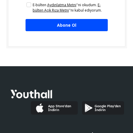
E-bülten
Aydınlatma Metni
''ni okudum.
E-
bülten Açık Rıza Metni
''ni kabul ediyorum.
Abone Ol