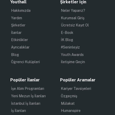
Youthall
Şirketler İçin
Hakkımızda
Neler Yaparız?
Yardım
Kurumsal Giriş
Şirketler
Ücretsiz Kayıt Ol
İlanlar
E-Book
Etkinlikler
İK Blog
Ayrıcalıklar
#Seninleyiz
Blog
Youth Awards
Öğrenci Kulüpleri
İletişime Geçin
Popüler İlanlar
Popüler Aramalar
İşe Alım Programları
Kariyer Tavsiyeleri
Yeni Mezun İş İlanları
Özgeçmiş
İstanbul İş İlanları
Mülakat
İş İlanları
Humanspire