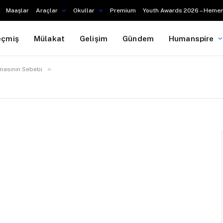
Maaşlar
Araçlar
Okullar
Premium
Youth Awards 2026 – Hemen
eçmiş
Mülakat
Gelişim
Gündem
Humanspire
»
lmasının Sebebi