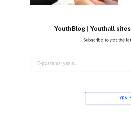
YouthBlog | Youthall site
Subscribe to get the la
E-postanızı yazın…
YENI