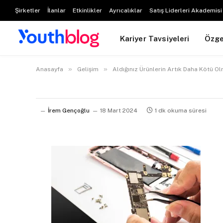
Şirketler
İlanlar
Etkinlikler
Ayrıcalıklar
Satış Liderleri Akademisi
Kariyer Tavsiyeleri
Özg
»
»
Anasayfa
Gelişim
Aldığınız Ürünlerin Artık Daha Kötü O
İrem Gençoğlu
18 Mart 2024
1 dk okuma süresi