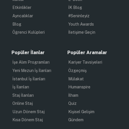
Etkinlikler
İK Blog
Ayrıcalıklar
#Seninleyiz
Blog
Youth Awards
Öğrenci Kulüpleri
İletişime Geçin
Popüler İlanlar
Popüler Aramalar
İşe Alım Programları
Kariyer Tavsiyeleri
Yeni Mezun İş İlanları
Özgeçmiş
İstanbul İş İlanları
Mülakat
İş İlanları
Humanspire
Staj İlanları
İlham
Online Staj
Quiz
Uzun Dönem Staj
Kişisel Gelişim
Kısa Dönem Staj
Gündem