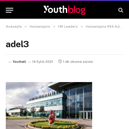
»
»
»
Anasayfa
Humanspire
HR Leaders
Humanspire #34 Adel Kalemcilik İnsan Kaynakları ve Kalite Direktörü Dr. K. Mehmet Büyükçolak
adel3
Youthall
14 Eylül 2021
1 dk okuma süresi