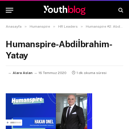
»
»
»
Anasayfa
Humanspire
HR Leaders
Humanspire #2: Abdi İbrahim İnsan Kaynakları GMY Hakan Onel
Humanspire-Abdiİbrahim-
Yatay
Alara Aslan
16 Temmuz 2020
1 dk okuma süresi