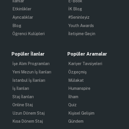
İlanlar
E-Book
Etkinlikler
İK Blog
Ayrıcalıklar
#Seninleyiz
Blog
Youth Awards
Öğrenci Kulüpleri
İletişime Geçin
Popüler İlanlar
Popüler Aramalar
İşe Alım Programları
Kariyer Tavsiyeleri
Yeni Mezun İş İlanları
Özgeçmiş
İstanbul İş İlanları
Mülakat
İş İlanları
Humanspire
Staj İlanları
İlham
Online Staj
Quiz
Uzun Dönem Staj
Kişisel Gelişim
Kısa Dönem Staj
Gündem