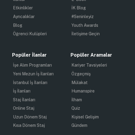
Etkinlikler
İK Blog
Ayrıcalıklar
#Seninleyiz
Blog
Youth Awards
Öğrenci Kulüpleri
İletişime Geçin
Popüler İlanlar
Popüler Aramalar
İşe Alım Programları
Kariyer Tavsiyeleri
Yeni Mezun İş İlanları
Özgeçmiş
İstanbul İş İlanları
Mülakat
İş İlanları
Humanspire
Staj İlanları
İlham
Online Staj
Quiz
Uzun Dönem Staj
Kişisel Gelişim
Kısa Dönem Staj
Gündem