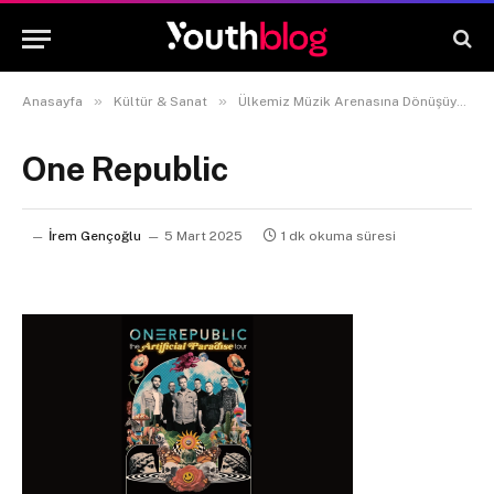
»
»
Anasayfa
Kültür & Sanat
Ülkemiz Müzik Arenasına Dönüşüyor: 2025’te Türkiye’ye Gelecek Dünyaca Ünlü Sanatçılar
One Republic
İrem Gençoğlu
5 Mart 2025
1 dk okuma süresi