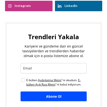
Instagram
LinkedIn
Trendleri Yakala
Kariyere ve gündeme dair en güncel
tavsiyelerden ve trendlerden haberdar
olmak için e-posta listemize abone ol.
E-bülten
Aydınlatma Metni
''ni okudum.
E-
bülten Açık Rıza Metni
''ni kabul ediyorum.
Abone Ol