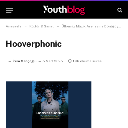
»
»
Anasayfa
Kültür & Sanat
Ülkemiz Müzik Arenasına Dönüşüyor: 2025’te Türkiye’ye Gelecek Dünyaca Ünlü Sanatçılar
Hooverphonic
İrem Gençoğlu
5 Mart 2025
1 dk okuma süresi