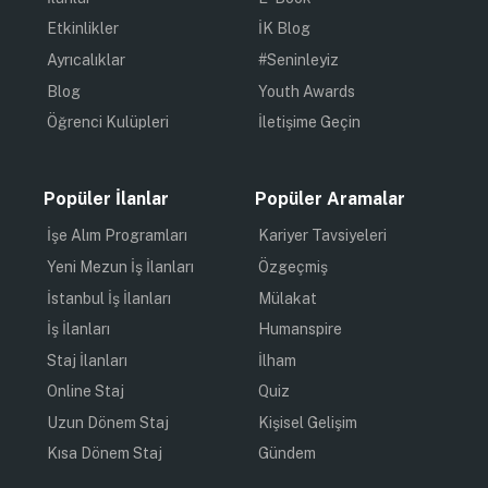
Etkinlikler
İK Blog
Ayrıcalıklar
#Seninleyiz
Blog
Youth Awards
Öğrenci Kulüpleri
İletişime Geçin
Popüler İlanlar
Popüler Aramalar
İşe Alım Programları
Kariyer Tavsiyeleri
Yeni Mezun İş İlanları
Özgeçmiş
İstanbul İş İlanları
Mülakat
İş İlanları
Humanspire
Staj İlanları
İlham
Online Staj
Quiz
Uzun Dönem Staj
Kişisel Gelişim
Kısa Dönem Staj
Gündem