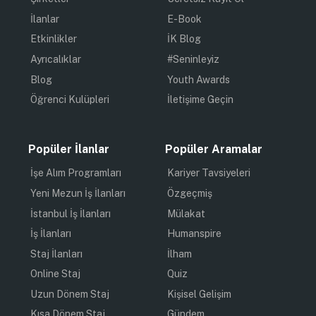
İlanlar
E-Book
Etkinlikler
İK Blog
Ayrıcalıklar
#Seninleyiz
Blog
Youth Awards
Öğrenci Kulüpleri
İletişime Geçin
Popüler İlanlar
Popüler Aramalar
İşe Alım Programları
Kariyer Tavsiyeleri
Yeni Mezun İş İlanları
Özgeçmiş
İstanbul İş İlanları
Mülakat
İş İlanları
Humanspire
Staj İlanları
İlham
Online Staj
Quiz
Uzun Dönem Staj
Kişisel Gelişim
Kısa Dönem Staj
Gündem