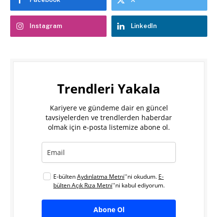
Instagram
LinkedIn
Trendleri Yakala
Kariyere ve gündeme dair en güncel
tavsiyelerden ve trendlerden haberdar
olmak için e-posta listemize abone ol.
E-bülten
Aydınlatma Metni
''ni okudum.
E-
bülten Açık Rıza Metni
''ni kabul ediyorum.
Abone Ol