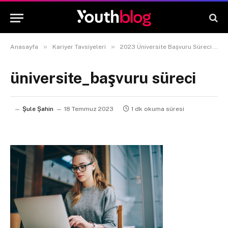
»
»
Anasayfa
Kariyer Tavsiyeleri
2023 Üniversite Başvuru Süreci ve İpuçları
üniversite_başvuru süreci
Şule Şahin
18 Temmuz 2023
1 dk okuma süresi