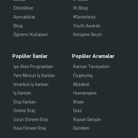
Etkinlikler
İK Blog
Ayrıcalıklar
#Seninleyiz
Blog
Youth Awards
Öğrenci Kulüpleri
İletişime Geçin
Popüler İlanlar
Popüler Aramalar
İşe Alım Programları
Kariyer Tavsiyeleri
Yeni Mezun İş İlanları
Özgeçmiş
İstanbul İş İlanları
Mülakat
İş İlanları
Humanspire
Staj İlanları
İlham
Online Staj
Quiz
Uzun Dönem Staj
Kişisel Gelişim
Kısa Dönem Staj
Gündem