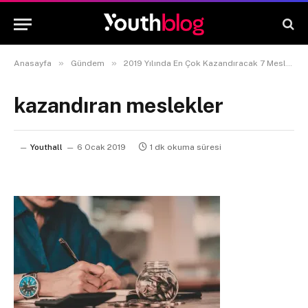
»
»
»
Anasayfa
Gündem
2019 Yılında En Çok Kazandıracak 7 Meslek
kazandıran meslekler
Youthall
6 Ocak 2019
1 dk okuma süresi