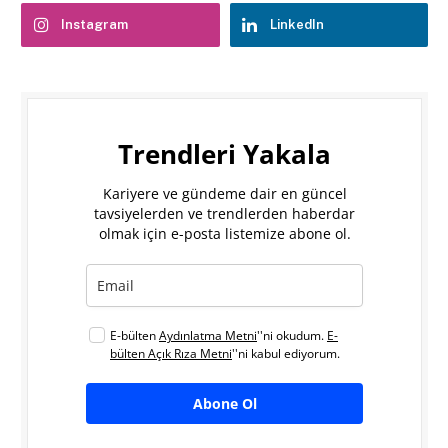
Instagram
LinkedIn
Trendleri Yakala
Kariyere ve gündeme dair en güncel
tavsiyelerden ve trendlerden haberdar
olmak için e-posta listemize abone ol.
E-bülten
Aydınlatma Metni
''ni okudum.
E-
bülten Açık Rıza Metni
''ni kabul ediyorum.
Abone Ol