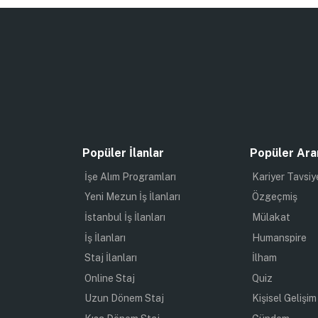
Popüler İlanlar
Popüler Ara
İşe Alım Programları
Kariyer Tavsiy
Yeni Mezun İş İlanları
Özgeçmiş
İstanbul İş İlanları
Mülakat
İş İlanları
Humanspire
Staj İlanları
İlham
Online Staj
Quiz
Uzun Dönem Staj
Kişisel Gelişim