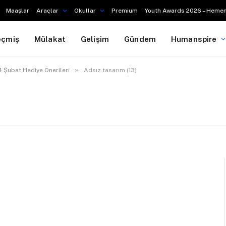
Maaşlar
Araçlar
Okullar
Premium
Youth Awards 2026 – Hemen
eçmiş
Mülakat
Gelişim
Gündem
Humanspire
»
14 Şubat Hediye Önerileri
Adsız tasarım (13)