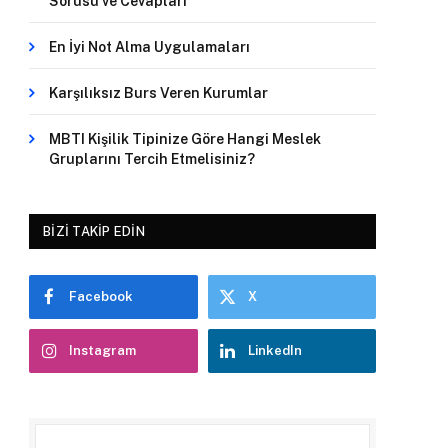
Sorusu ve Cevapları
En İyi Not Alma Uygulamaları
Karşılıksız Burs Veren Kurumlar
MBTI Kişilik Tipinize Göre Hangi Meslek
Gruplarını Tercih Etmelisiniz?
BIZI TAKIP EDIN
Facebook
X
Instagram
LinkedIn