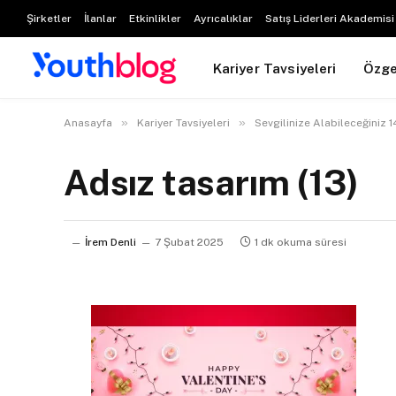
Şirketler
İlanlar
Etkinlikler
Ayrıcalıklar
Satış Liderleri Akademisi
Kariyer Tavsiyeleri
Özg
»
»
Anasayfa
Kariyer Tavsiyeleri
Sevgilinize Alabileceğiniz 
Adsız tasarım (13)
İrem Denli
7 Şubat 2025
1 dk okuma süresi