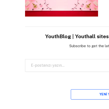
YouthBlog | Youthall site
Subscribe to get the la
E-postanızı yazın…
YENI