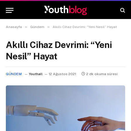
»
»
Anasayfa
Gündem
Akıllı Cihaz Devrimi: “Yeni Nesil” Hayat
Akıllı Cihaz Devrimi: “Yeni
Nesil” Hayat
GÜNDEM
Youthall
12 Ağustos 2021
2 dk okuma süresi