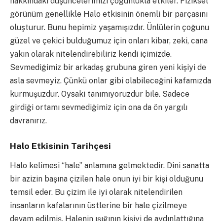
hakkındaki düşüncelerimizi çoğunlukla etkiler. Fiziksel
görünüm genellikle Halo etkisinin önemli bir parçasını
oluşturur. Bunu hepimiz yaşamışızdır. Ünlülerin çoğunu
güzel ve çekici bulduğumuz için onları kibar, zeki, cana
yakın olarak nitelendirebiliriz kendi içimizde.
Sevmediğimiz bir arkadaş grubuna giren yeni kişiyi de
asla sevmeyiz. Çünkü onlar gibi olabileceğini kafamızda
kurmuşuzdur. Oysaki tanımıyoruzdur bile. Sadece
girdiği ortamı sevmediğimiz için ona da ön yargılı
davranırız.
Halo Etkisinin Tarihçesi
Halo kelimesi “hale” anlamına gelmektedir. Dini sanatta
bir azizin başına çizilen hale onun iyi bir kişi olduğunu
temsil eder. Bu çizim ile iyi olarak nitelendirilen
insanların kafalarının üstlerine bir hale çizilmeye
devam edilmiş. Halenin ışığının kişiyi de aydınlattığına