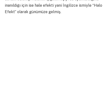
inanıldığı için ise hale efekti yani İngilizce ismiyle “Halo
Efekt” olarak günümüze gelmiş.
Psikolog Edward Thorndike, halo etkisini ilk kez
1920’de bir makalesinde kullanmıştır. Bu makaledeki bir
deneyde ordudaki komutanların askerleri çeşitli
nitelikler bakımından değerlendirmelerini istedi. Bu
özelliklerden bazıları liderlik, fiziksel görünüm, zeka,
sadakat ve güvenilirlikti. Thorndike’ın bu deneyi
yapmaktaki amacı belirli bir olumlu niteliğin diğer
özelliklerin değerlendirmesine etki edip etmediğiydi.
Bu deneyin sonucunda fiziksel görünüm ile liderlik
niteliklerinin birbirleriyle ilişkilendirme oranı çok
yüksek olduğu kanısına varıldı. Üstelik bu deneyden
sonra birçok çalışma daha yapıldı ve çalışmalar olumlu
bir niteliğin diğer olumlu nitelikleri de oluşturmasıyla