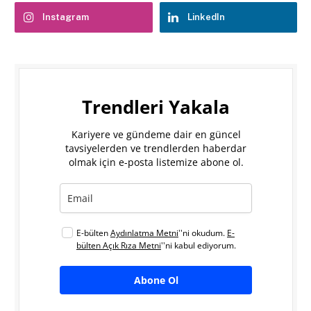
Instagram
LinkedIn
Trendleri Yakala
Kariyere ve gündeme dair en güncel
tavsiyelerden ve trendlerden haberdar
olmak için e-posta listemize abone ol.
E-bülten
Aydınlatma Metni
''ni okudum.
E-
bülten Açık Rıza Metni
''ni kabul ediyorum.
Abone Ol