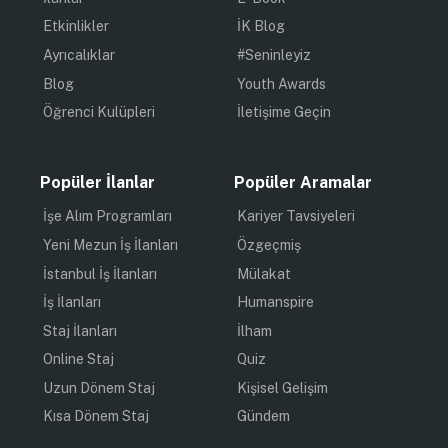
Etkinlikler
İK Blog
Ayrıcalıklar
#Seninleyiz
Blog
Youth Awards
Öğrenci Kulüpleri
İletişime Geçin
Popüler İlanlar
Popüler Aramalar
İşe Alım Programları
Kariyer Tavsiyeleri
Yeni Mezun İş İlanları
Özgeçmiş
İstanbul İş İlanları
Mülakat
İş İlanları
Humanspire
Staj İlanları
İlham
Online Staj
Quiz
Uzun Dönem Staj
Kişisel Gelişim
Kısa Dönem Staj
Gündem