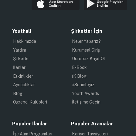
Ev demek, özgürlük demek! Neden mi diyorsunuz, hadi
bir yazıyı gözden geçirelim.
Yurt hayatının zorluklarını hepimiz duymuşuzdur. Tek
bir odada yaşamanın tabi ki daha fazla sorumluluk
getirdiğini biliyoruz. Kendinize ait alanın olmaması,
başınızı dinlemek istediğiniz, ya da sessiz bir ortamda