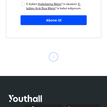
E-bülten
Aydınlatma Metni
''ni okudum.
E-
bülten Açık Rıza Metni
''ni kabul ediyorum.
Abone Ol
Üniversitede Okurken Eve
Çıkmak İçin 4 Geçerli Neden
GÜNDEM
Youthall
16 Eylül 2018
2 dk okuma süresi