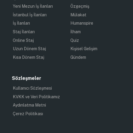
ders çalışmak istediğiniz zamanlarda büyük bir
problem olabilir. Aynı şekilde oda arkadaşınızla
istekleriniz uymayabilir, bu durumda sıkıntı
yaşayabilirsiniz. Bireyselliğe düşkünseniz ev hayatının
size çok daha uygun olduğunu söyleyebilirim.
1) Yurt yemekleri ve saatlerine göre yaşamak
zor olmalı!
Tabi ki yurdun yemekleri bizim için söz konusu bir
sorun olabilir. Çoğu yurt sadece sabah kahvaltısı ve
akşam yemeği verir ama kaldığım özel bir yurtta
sadece sabah kahvaltısı verildiğine de şahit olduğumu
söylemeliyim. Yemekhane yemeklerine alışkın
değilseniz ve seçiciyseniz sıkıntı yaşamanız olası bir hal
alır. Kendi evinizde pişirdiğiniz yemekte ki özeni